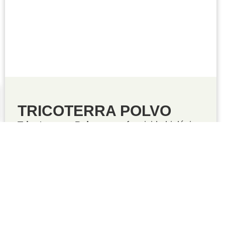
Producto: TRICOTERRA POLVO
TRICOTERRA POLVO
Tricoterra en Polvo
es un fungicida biológico
de tipo microbial, formulado con conidios de
diferentes... Ver más
Ver Producto