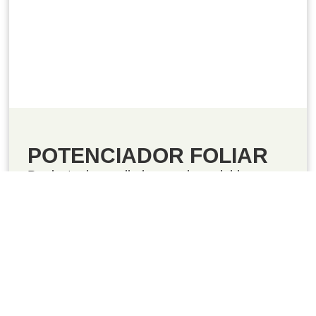
FOLIAR
POTENCIADOR FOLIAR
Producto desarrollado en polvo soluble, crea
un excelente ambiente para que los
microorganismos que van... Ver más
Ver Producto