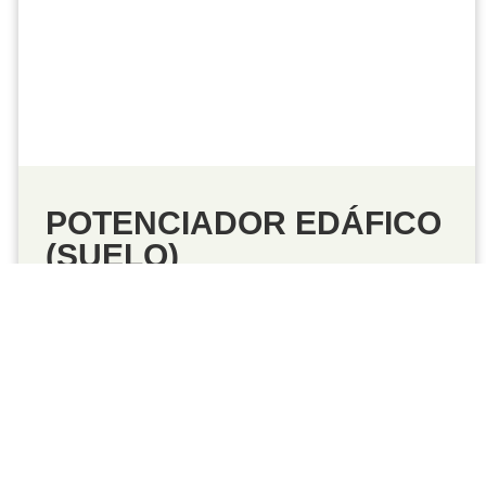
EDÁFICO (SUELO)
POTENCIADOR EDÁFICO
(SUELO)
Polvo soluble de un potenciador desarrollado
por el laboratorio que crea un excelente
ambiente para... Ver más
Ver Producto